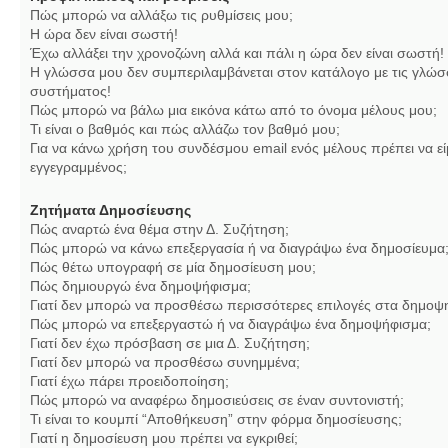
Πώς μπορώ να αλλάξω τις ρυθμίσεις μου;
Η ώρα δεν είναι σωστή!
Έχω αλλάξει την χρονοζώνη αλλά και πάλι η ώρα δεν είναι σωστή!
Η γλώσσα μου δεν συμπεριλαμβάνεται στον κατάλογο με τις γλώσ
συστήματος!
Πώς μπορώ να βάλω μια εικόνα κάτω από το όνομα μέλους μου;
Τι είναι ο βαθμός και πώς αλλάζω τον βαθμό μου;
Για να κάνω χρήση του συνδέσμου email ενός μέλους πρέπει να εί
εγγεγραμμένος;
Ζητήματα Δημοσίευσης
Πώς αναρτώ ένα θέμα στην Δ. Συζήτηση;
Πώς μπορώ να κάνω επεξεργασία ή να διαγράψω ένα δημοσίευμα
Πώς θέτω υπογραφή σε μία δημοσίευση μου;
Πώς δημιουργώ ένα δημοψήφισμα;
Γιατί δεν μπορώ να προσθέσω περισσότερες επιλογές στα δημοψ
Πώς μπορώ να επεξεργαστώ ή να διαγράψω ένα δημοψήφισμα;
Γιατί δεν έχω πρόσβαση σε μια Δ. Συζήτηση;
Γιατί δεν μπορώ να προσθέσω συνημμένα;
Γιατί έχω πάρει προειδοποίηση;
Πώς μπορώ να αναφέρω δημοσιεύσεις σε έναν συντονιστή;
Τι είναι το κουμπί “Αποθήκευση” στην φόρμα δημοσίευσης;
Γιατί η δημοσίευση μου πρέπει να εγκριθεί;