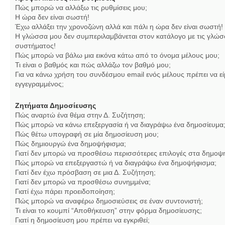
Πώς μπορώ να αλλάξω τις ρυθμίσεις μου;
Η ώρα δεν είναι σωστή!
Έχω αλλάξει την χρονοζώνη αλλά και πάλι η ώρα δεν είναι σωστή!
Η γλώσσα μου δεν συμπεριλαμβάνεται στον κατάλογο με τις γλώσ
συστήματος!
Πώς μπορώ να βάλω μια εικόνα κάτω από το όνομα μέλους μου;
Τι είναι ο βαθμός και πώς αλλάζω τον βαθμό μου;
Για να κάνω χρήση του συνδέσμου email ενός μέλους πρέπει να εί
εγγεγραμμένος;
Ζητήματα Δημοσίευσης
Πώς αναρτώ ένα θέμα στην Δ. Συζήτηση;
Πώς μπορώ να κάνω επεξεργασία ή να διαγράψω ένα δημοσίευμα
Πώς θέτω υπογραφή σε μία δημοσίευση μου;
Πώς δημιουργώ ένα δημοψήφισμα;
Γιατί δεν μπορώ να προσθέσω περισσότερες επιλογές στα δημοψ
Πώς μπορώ να επεξεργαστώ ή να διαγράψω ένα δημοψήφισμα;
Γιατί δεν έχω πρόσβαση σε μια Δ. Συζήτηση;
Γιατί δεν μπορώ να προσθέσω συνημμένα;
Γιατί έχω πάρει προειδοποίηση;
Πώς μπορώ να αναφέρω δημοσιεύσεις σε έναν συντονιστή;
Τι είναι το κουμπί “Αποθήκευση” στην φόρμα δημοσίευσης;
Γιατί η δημοσίευση μου πρέπει να εγκριθεί;