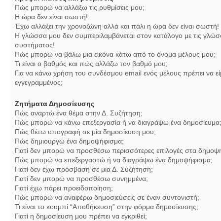
Πώς μπορώ να αλλάξω τις ρυθμίσεις μου;
Η ώρα δεν είναι σωστή!
Έχω αλλάξει την χρονοζώνη αλλά και πάλι η ώρα δεν είναι σωστή!
Η γλώσσα μου δεν συμπεριλαμβάνεται στον κατάλογο με τις γλώσ
συστήματος!
Πώς μπορώ να βάλω μια εικόνα κάτω από το όνομα μέλους μου;
Τι είναι ο βαθμός και πώς αλλάζω τον βαθμό μου;
Για να κάνω χρήση του συνδέσμου email ενός μέλους πρέπει να εί
εγγεγραμμένος;
Ζητήματα Δημοσίευσης
Πώς αναρτώ ένα θέμα στην Δ. Συζήτηση;
Πώς μπορώ να κάνω επεξεργασία ή να διαγράψω ένα δημοσίευμα
Πώς θέτω υπογραφή σε μία δημοσίευση μου;
Πώς δημιουργώ ένα δημοψήφισμα;
Γιατί δεν μπορώ να προσθέσω περισσότερες επιλογές στα δημοψ
Πώς μπορώ να επεξεργαστώ ή να διαγράψω ένα δημοψήφισμα;
Γιατί δεν έχω πρόσβαση σε μια Δ. Συζήτηση;
Γιατί δεν μπορώ να προσθέσω συνημμένα;
Γιατί έχω πάρει προειδοποίηση;
Πώς μπορώ να αναφέρω δημοσιεύσεις σε έναν συντονιστή;
Τι είναι το κουμπί “Αποθήκευση” στην φόρμα δημοσίευσης;
Γιατί η δημοσίευση μου πρέπει να εγκριθεί;