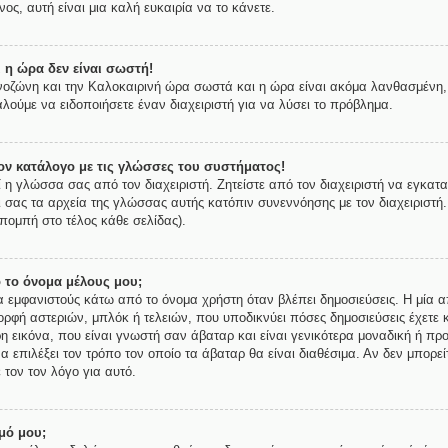
ος, αυτή είναι μια καλή ευκαιρία να το κάνετε.
 η ώρα δεν είναι σωστή!
ρονοζώνη και την Καλοκαιρινή ώρα σωστά και η ώρα είναι ακόμα λανθασμένη, 
λούμε να ειδοποιήσετε έναν διαχειριστή για να λύσει το πρόβλημα.
ν κατάλογο με τις γλώσσες του συστήματος!
ί η γλώσσα σας από τον διαχειριστή. Ζητείστε από τον διαχειριστή να εγκατ
ι σας τα αρχεία της γλώσσας αυτής κατόπιν συνεννόησης με τον διαχειριστή
πομπή στο τέλος κάθε σελίδας).
 το όνομα μέλους μου;
εμφανιστούς κάτω από το όνομα χρήστη όταν βλέπει δημοσιεύσεις. Η μία απ
μορφή αστεριών, μπλόκ ή τελειών, που υποδικνύει πόσες δημοσιεύσεις έχετε 
 εικόνα, που είναι γνωστή σαν άβαταρ και είναι γενικότερα μοναδική ή προ
να επιλέξει τον τρόπο τον οποίο τα άβαταρ θα είναι διαθέσιμα. Αν δεν μπορε
 τον τον λόγο για αυτό.
μό μου;