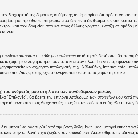
 τον διαχειριστή της δημόσιας συζήτησης αν έχει ορίσει ότι πρέπει να κάνε
ρόσβαση σε πρόσθετες υπηρεσίες που δεν είναι διαθέσιμες σε επισκέπτες ό
κτρονικού ταχυδρομείου από και προς άλλους χρήστες, ένταξη σε ομάδα μελ
 κάνετε.
 η σύνδεση αυτόματα σε κάθε μου επίσκεψη
κατά τη σύνδεσή σας, θα παραμέ
 κατάχρηση του λογαριασμού σας από κάποιον άλλο. Για να παραμείνετε συν
ρησιμοποιείτε κοινόχρηστο υπολογιστή, π.χ. βιβλιοθήκη, internet cafe, υπο
μαίνει ότι ο Διαχειριστής έχει απενεργοποιήσει αυτό το χαρακτηριστικό.
) του ονόματός μου στη λίστα των συνδεδεμένων μελών;
έλα "Επιλογές", θα βρείτε την επιλογή
Απόκρυψη των στοιχείων μου κατά την
ι ορατό μόνο από τους Διαχειριστές, τους Συντονιστές και εσάς. Θα υπολογίζ
εν μπορεί να ανασυρθεί από την βάση δεδομένων μας, μπορεί εύκολα να δοθε
τε κλικ στην επιλογή
Έχω ξεχάσει τον κωδικό μου
. Ακολουθήστε τις οδηγίες 