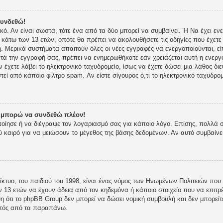
συνδεθώ!
ικό. Αν είναι σωστά, τότε ένα από τα δύο μπορεί να συμβαίνει. Ή Να έχει 
ι κάτω των 13 ετών, οπότε θα πρέπει να ακολουθήσετε τις οδηγίες που έχετε 
 Μερικά συστήματα απαιτούν όλες οι νέες εγγραφές να ενεργοποιούνται, είτ
τά την εγγραφή σας, πρέπει να ενημερωθήκατε εάν χρειάζεται αυτή η ενεργο
ν έχετε λάβει το ηλεκτρονικό ταχυδρομείο, ίσως να έχετε δώσει μια λάθος δι
στεί από κάποιο φίλτρο spam. Αν είστε σίγουρος ό,τι το ηλεκτρονικό ταχυδρ
ν μπορώ να συνδεθώ πλέον!
οποίησε ή να διέγραψε τον λογαριασμό σας για κάποιο λόγο. Επίσης, πολλά
 καιρό για να μειώσουν το μέγεθος της βάσης δεδομένων. Αν αυτό συμβαίνε
κτυο, του παιδιού του 1998, είναι ένας νόμος των Ηνωμένων Πολιτειών που 
 13 ετών να έχουν άδεια από τον κηδεμόνα ή κάποιο στοιχείο που να επι
 ότι το phpBB Group δεν μπορεί να δώσει νομική συμβουλή και δεν μπορείτε
κτός από τα παραπάνω.