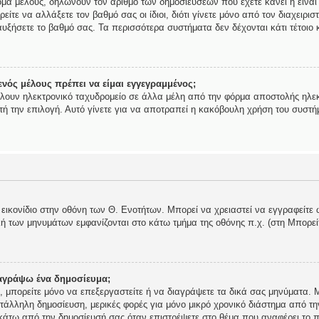
ομα μέλους, δηλώνουν τον αριθμό των δημοσιεύσεων που έχετε κάνει ή είναι
ορείτε να αλλάξετε τον βαθμό σας οι ίδιοι, διότι γίνετε μόνο από τον διαχει
υξήσετε το βαθμό σας. Τα περισσότερα συστήματα δεν δέχονται κάτι τέτοιο κ
νός μέλους πρέπει να είμαι εγγεγραμμένος;
ίλουν ηλεκτρονικό ταχυδρομείο σε άλλα μέλη από την φόρμα αποστολής ηλεκ
αυτή την επιλογή. Αυτό γίνετε για να αποτραπεί η κακόβουλη χρήση του συστ
 εικονίδιο στην οθόνη των Θ. Ενοτήτων. Μπορεί να χρειαστεί να εγγραφείτε 
ολή των μηνυμάτων εμφανίζονται στο κάτω τμήμα της οθόνης π.χ. (στη Μπορε
αγράψω ένα δημοσίευμα;
ής, μπορείτε μόνο να επεξεργαστείτε ή να διαγράψετε τα δικά σας μηνύματα.
τάλληλη δημοσίευση, μερικές φορές για μόνο μικρό χρονικό διάστημα από τη
 κάτω από την δημοσίευσή σας όταν επιστρέψετε στο θέμα που αναφέρει το π