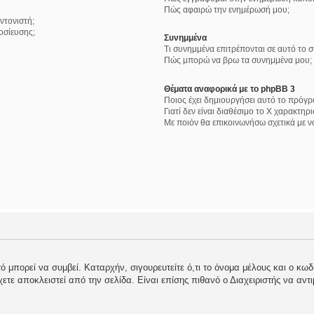
Πώς αφαιρώ την ενημέρωσή μου;
ντονιστή;
οσίευσης;
Συνημμένα
Τι συνημμένα επιτρέπονται σε αυτό το 
Πώς μπορώ να βρω τα συνημμένα μου;
Θέματα αναφορικά με το phpBB 3
Ποιος έχει δημιουργήσει αυτό το πρόγρ
Γιατί δεν είναι διαθέσιμο το Χ χαρακτηρι
Με ποιόν θα επικοινωνήσω σχετικά με 
 μπορεί να συμβεί. Καταρχήν, σιγουρευτείτε ό,τι το όνομα μέλους και ο κωδι
 έχετε αποκλειστεί από την σελίδα. Είναι επίσης πιθανό ο Διαχειριστής να αντ