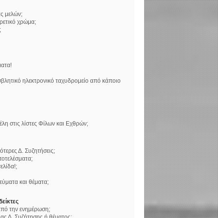
ς μελών;
ορετικό χρώμα;
;
ατα!
βλητικό ηλεκτρονικό ταχυδρομείο από κάποιο
η στις λίστες Φίλων και Εχθρών;
τερες Δ. Συζητήσεις;
ποτελέσματα;
ελίδα!;
ύματα και θέματα;
δείκτες
 από την ενημέρωση;
ς Δ. Συζήτησης ή θέματος;