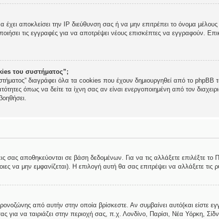
να έχει αποκλείσει την IP διεύθυνση σας ή να μην επιτρέπει το όνομα μέλο
ποιήσει τις εγγραφές για να αποτρέψει νέους επισκέπτες να εγγραφούν. Επικ
okies του συστήματος”;
στήματος” διαγράφει όλα τα cookies που έχουν δημιουργηθεί από το phpBB τα
τότητες όπως να δείτε τα ίχνη σας αν είναι ενεργοποιημένη από τον διαχει
βοηθήσει.
εις σας αποθηκεύονται σε βάση δεδομένων. Για να τις αλλάξετε επιλέξτε το
ες να μην εμφανίζεται). Η επιλογή αυτή θα σας επιτρέψει να αλλάξετε τις ρ
χρονοζώνης από αυτήν στην οποία βρίσκεστε. Αν συμβαίνει αυτό(και είστε εγ
ς για να ταιριάζει στην περιοχή σας, π.χ. Λονδίνο, Παρίσι, Νέα Υόρκη, Σίδν