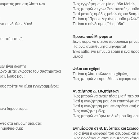
νόματός μου στη λίστα των
Πως εγγράφομαι σε μία ομάδα Μελών;
Πως μπορώ να γίνω Συντονιστής ομάδα
Γιατί μερικές ομάδες μελών έχουν διαφ
!
Τι είναι η “Προεπιλεγμένη ομάδα μελών”
 να συνδεθώ πλέον!
Τι είναι ο σύνδεσμος "Η ομάδα”;
Προσωπικά Μηνύματα
υ συστήματος”;
Δεν μπορώ να στείλω προσωπικά μηνύμ
Παίρνω ανεπιθύμητα μηνύματα!
Έχω λάβει ένα μήνυμα spam ή ένα προσ
μέλος!
εν είναι σωστή!
Φίλοι και εχθροί
ογο με τις γλώσσες του συστήματος!
Τι είναι η λίστα φίλων και εχθρών;
μα μέλους μου;
Πώς μπορώ να προσθέσω / αφαιρέσω μέλ
ους πρέπει να είμαι εγγεγραμμένος;
Αναζήτηση Δ. Συζητήσεων
Πώς μπορώ να αναζητήσω μια ή περισσό
Γιατί η αναζήτηση μου δεν επιστρέφει α
Γιατί η αναζήτηση μου επιστρέφει κενή σ
ένα δημοσίευμα;
Πώς αναζητώ μέλη;
Πώς μπορώ να βρω τα δικά μου δημοσιε
λογές στα δημοψηφίσματα;
δημοψήφισμα;
Ενημέρωση σε Θ. Ενότητες και Σελιδο
Ποια είναι η διαφορά του σελιδοδείκτη
Πώς εγγράφομαι στην ενημέρωση κάποια