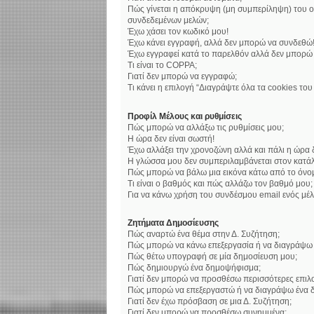
Πώς γίνεται η απόκρυψη (μη συμπερίληψη) του ο
συνδεδεμένων μελών;
Έχω χάσει τον κωδικό μου!
Έχω κάνει εγγραφή, αλλά δεν μπορώ να συνδεθώ
Έχω εγγραφεί κατά το παρελθόν αλλά δεν μπορώ
Τι είναι το COPPA;
Γιατί δεν μπορώ να εγγραφώ;
Τι κάνει η επιλογή “Διαγράψτε όλα τα cookies το
Προφίλ Μέλους και ρυθμίσεις
Πώς μπορώ να αλλάξω τις ρυθμίσεις μου;
Η ώρα δεν είναι σωστή!
Έχω αλλάξει την χρονοζώνη αλλά και πάλι η ώρα δ
Η γλώσσα μου δεν συμπεριλαμβάνεται στον κατάλ
Πώς μπορώ να βάλω μια εικόνα κάτω από το όνο
Τι είναι ο βαθμός και πώς αλλάζω τον βαθμό μου;
Για να κάνω χρήση του συνδέσμου email ενός μέλ
Ζητήματα Δημοσίευσης
Πώς αναρτώ ένα θέμα στην Δ. Συζήτηση;
Πώς μπορώ να κάνω επεξεργασία ή να διαγράψω 
Πώς θέτω υπογραφή σε μία δημοσίευση μου;
Πώς δημιουργώ ένα δημοψήφισμα;
Γιατί δεν μπορώ να προσθέσω περισσότερες επι
Πώς μπορώ να επεξεργαστώ ή να διαγράψω ένα 
Γιατί δεν έχω πρόσβαση σε μια Δ. Συζήτηση;
Γιατί δεν μπορώ να προσθέσω συνημμένα;