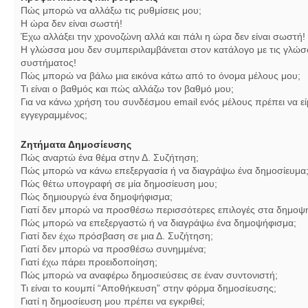
Πώς μπορώ να αλλάξω τις ρυθμίσεις μου;
Η ώρα δεν είναι σωστή!
Έχω αλλάξει την χρονοζώνη αλλά και πάλι η ώρα δεν είναι σωστή!
Η γλώσσα μου δεν συμπεριλαμβάνεται στον κατάλογο με τις γλώσ
συστήματος!
Πώς μπορώ να βάλω μια εικόνα κάτω από το όνομα μέλους μου;
Τι είναι ο βαθμός και πώς αλλάζω τον βαθμό μου;
Για να κάνω χρήση του συνδέσμου email ενός μέλους πρέπει να εί
εγγεγραμμένος;
Ζητήματα Δημοσίευσης
Πώς αναρτώ ένα θέμα στην Δ. Συζήτηση;
Πώς μπορώ να κάνω επεξεργασία ή να διαγράψω ένα δημοσίευμα
Πώς θέτω υπογραφή σε μία δημοσίευση μου;
Πώς δημιουργώ ένα δημοψήφισμα;
Γιατί δεν μπορώ να προσθέσω περισσότερες επιλογές στα δημοψ
Πώς μπορώ να επεξεργαστώ ή να διαγράψω ένα δημοψήφισμα;
Γιατί δεν έχω πρόσβαση σε μια Δ. Συζήτηση;
Γιατί δεν μπορώ να προσθέσω συνημμένα;
Γιατί έχω πάρει προειδοποίηση;
Πώς μπορώ να αναφέρω δημοσιεύσεις σε έναν συντονιστή;
Τι είναι το κουμπί “Αποθήκευση” στην φόρμα δημοσίευσης;
Γιατί η δημοσίευση μου πρέπει να εγκριθεί;