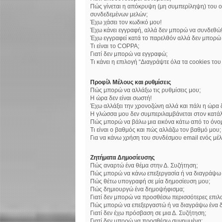
Πώς γίνεται η απόκρυψη (μη συμπερίληψη) του ο
συνδεδεμένων μελών;
Έχω χάσει τον κωδικό μου!
Έχω κάνει εγγραφή, αλλά δεν μπορώ να συνδεθώ
Έχω εγγραφεί κατά το παρελθόν αλλά δεν μπορώ
Τι είναι το COPPA;
Γιατί δεν μπορώ να εγγραφώ;
Τι κάνει η επιλογή “Διαγράψτε όλα τα cookies το
Προφίλ Μέλους και ρυθμίσεις
Πώς μπορώ να αλλάξω τις ρυθμίσεις μου;
Η ώρα δεν είναι σωστή!
Έχω αλλάξει την χρονοζώνη αλλά και πάλι η ώρα δ
Η γλώσσα μου δεν συμπεριλαμβάνεται στον κατάλ
Πώς μπορώ να βάλω μια εικόνα κάτω από το όνο
Τι είναι ο βαθμός και πώς αλλάζω τον βαθμό μου;
Για να κάνω χρήση του συνδέσμου email ενός μέλ
Ζητήματα Δημοσίευσης
Πώς αναρτώ ένα θέμα στην Δ. Συζήτηση;
Πώς μπορώ να κάνω επεξεργασία ή να διαγράψω 
Πώς θέτω υπογραφή σε μία δημοσίευση μου;
Πώς δημιουργώ ένα δημοψήφισμα;
Γιατί δεν μπορώ να προσθέσω περισσότερες επι
Πώς μπορώ να επεξεργαστώ ή να διαγράψω ένα 
Γιατί δεν έχω πρόσβαση σε μια Δ. Συζήτηση;
Γιατί δεν μπορώ να προσθέσω συνημμένα;