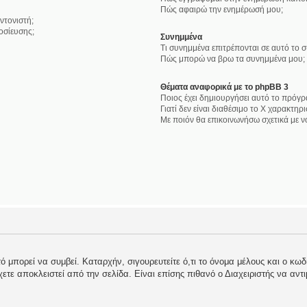
Πώς αφαιρώ την ενημέρωσή μου;
ντονιστή;
οσίευσης;
Συνημμένα
Τι συνημμένα επιτρέπονται σε αυτό το 
Πώς μπορώ να βρω τα συνημμένα μου;
Θέματα αναφορικά με το phpBB 3
Ποιος έχει δημιουργήσει αυτό το πρόγρ
Γιατί δεν είναι διαθέσιμο το Χ χαρακτηρι
Με ποιόν θα επικοινωνήσω σχετικά με 
 μπορεί να συμβεί. Καταρχήν, σιγουρευτείτε ό,τι το όνομα μέλους και ο κωδι
 έχετε αποκλειστεί από την σελίδα. Είναι επίσης πιθανό ο Διαχειριστής να αντ