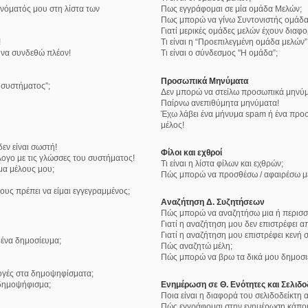
νόματός μου στη λίστα των
Πως εγγράφομαι σε μία ομάδα Μελών;
Πως μπορώ να γίνω Συντονιστής ομάδα
Γιατί μερικές ομάδες μελών έχουν διαφ
!
Τι είναι η “Προεπιλεγμένη ομάδα μελών”
 να συνδεθώ πλέον!
Τι είναι ο σύνδεσμος "Η ομάδα”;
Προσωπικά Μηνύματα
υ συστήματος”;
Δεν μπορώ να στείλω προσωπικά μηνύμ
Παίρνω ανεπιθύμητα μηνύματα!
Έχω λάβει ένα μήνυμα spam ή ένα προσ
μέλος!
εν είναι σωστή!
Φίλοι και εχθροί
ογο με τις γλώσσες του συστήματος!
Τι είναι η λίστα φίλων και εχθρών;
μα μέλους μου;
Πώς μπορώ να προσθέσω / αφαιρέσω μέλ
ους πρέπει να είμαι εγγεγραμμένος;
Αναζήτηση Δ. Συζητήσεων
Πώς μπορώ να αναζητήσω μια ή περισσό
Γιατί η αναζήτηση μου δεν επιστρέφει α
Γιατί η αναζήτηση μου επιστρέφει κενή σ
ένα δημοσίευμα;
Πώς αναζητώ μέλη;
Πώς μπορώ να βρω τα δικά μου δημοσιε
λογές στα δημοψηφίσματα;
δημοψήφισμα;
Ενημέρωση σε Θ. Ενότητες και Σελιδο
Ποια είναι η διαφορά του σελιδοδείκτη
Πώς εγγράφομαι στην ενημέρωση κάποια