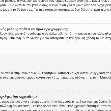
ομα μέλους, δηλώνουν τον αριθμό των δημοσιεύσεων που έχετε κάνει ή είναι
ορείτε να αλλάξετε τον βαθμό σας οι ίδιοι, διότι γίνετε μόνο από τον διαχει
υξήσετε το βαθμό σας. Τα περισσότερα συστήματα δεν δέχονται κάτι τέτοιο κ
νός μέλους πρέπει να είμαι εγγεγραμμένος;
ίλουν ηλεκτρονικό ταχυδρομείο σε άλλα μέλη από την φόρμα αποστολής ηλεκ
αυτή την επιλογή. Αυτό γίνετε για να αποτραπεί η κακόβουλη χρήση του συστ
 εικονίδιο στην οθόνη των Θ. Ενοτήτων. Μπορεί να χρειαστεί να εγγραφείτε 
ολή των μηνυμάτων εμφανίζονται στο κάτω τμήμα της οθόνης π.χ. (στη Μπορε
αγράψω ένα δημοσίευμα;
ής, μπορείτε μόνο να επεξεργαστείτε ή να διαγράψετε τα δικά σας μηνύματα.
τάλληλη δημοσίευση, μερικές φορές για μόνο μικρό χρονικό διάστημα από τη
 κάτω από την δημοσίευσή σας όταν επιστρέψετε στο θέμα που αναφέρει το π