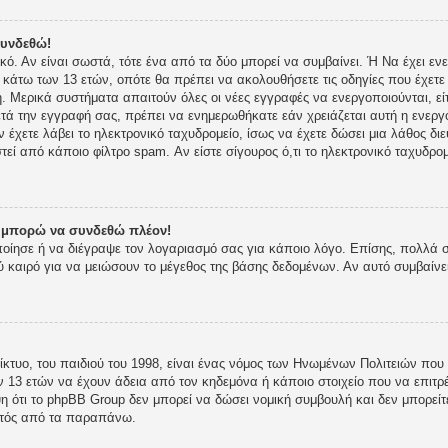
συνδεθώ!
ικό. Αν είναι σωστά, τότε ένα από τα δύο μπορεί να συμβαίνει. Ή Να έχει 
ι κάτω των 13 ετών, οπότε θα πρέπει να ακολουθήσετε τις οδηγίες που έχετε 
 Μερικά συστήματα απαιτούν όλες οι νέες εγγραφές να ενεργοποιούνται, είτ
τά την εγγραφή σας, πρέπει να ενημερωθήκατε εάν χρειάζεται αυτή η ενεργο
ν έχετε λάβει το ηλεκτρονικό ταχυδρομείο, ίσως να έχετε δώσει μια λάθος δι
στεί από κάποιο φίλτρο spam. Αν είστε σίγουρος ό,τι το ηλεκτρονικό ταχυδρ
ν μπορώ να συνδεθώ πλέον!
οποίησε ή να διέγραψε τον λογαριασμό σας για κάποιο λόγο. Επίσης, πολλά
 καιρό για να μειώσουν το μέγεθος της βάσης δεδομένων. Αν αυτό συμβαίνε
κτυο, του παιδιού του 1998, είναι ένας νόμος των Ηνωμένων Πολιτειών που 
 13 ετών να έχουν άδεια από τον κηδεμόνα ή κάποιο στοιχείο που να επι
 ότι το phpBB Group δεν μπορεί να δώσει νομική συμβουλή και δεν μπορείτε
κτός από τα παραπάνω.