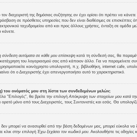
 τον διαχειριστή της δημόσιας συζήτησης αν έχει ορίσει ότι πρέπει να κάνε
ρόσβαση σε πρόσθετες υπηρεσίες που δεν είναι διαθέσιμες σε επισκέπτες ό
κτρονικού ταχυδρομείου από και προς άλλους χρήστες, ένταξη σε ομάδα μελ
 κάνετε.
 η σύνδεση αυτόματα σε κάθε μου επίσκεψη
κατά τη σύνδεσή σας, θα παραμέ
 κατάχρηση του λογαριασμού σας από κάποιον άλλο. Για να παραμείνετε συν
ρησιμοποιείτε κοινόχρηστο υπολογιστή, π.χ. βιβλιοθήκη, internet cafe, υπο
μαίνει ότι ο Διαχειριστής έχει απενεργοποιήσει αυτό το χαρακτηριστικό.
) του ονόματός μου στη λίστα των συνδεδεμένων μελών;
έλα "Επιλογές", θα βρείτε την επιλογή
Απόκρυψη των στοιχείων μου κατά την
ι ορατό μόνο από τους Διαχειριστές, τους Συντονιστές και εσάς. Θα υπολογίζ
εν μπορεί να ανασυρθεί από την βάση δεδομένων μας, μπορεί εύκολα να δοθε
τε κλικ στην επιλογή
Έχω ξεχάσει τον κωδικό μου
. Ακολουθήστε τις οδηγίες 