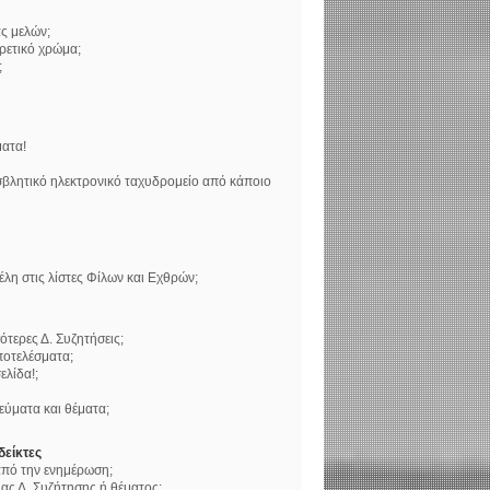
ς μελών;
ορετικό χρώμα;
;
ατα!
βλητικό ηλεκτρονικό ταχυδρομείο από κάποιο
η στις λίστες Φίλων και Εχθρών;
τερες Δ. Συζητήσεις;
ποτελέσματα;
ελίδα!;
ύματα και θέματα;
δείκτες
 από την ενημέρωση;
ς Δ. Συζήτησης ή θέματος;