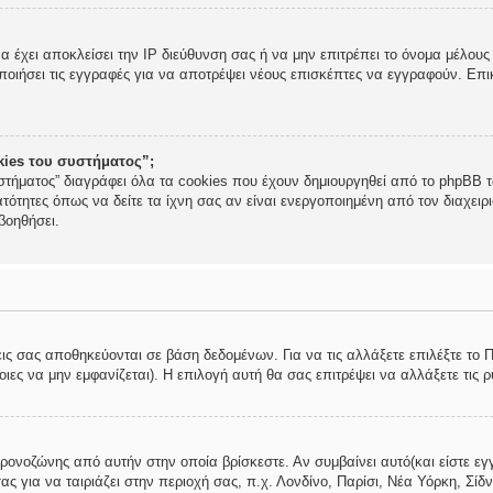
να έχει αποκλείσει την IP διεύθυνση σας ή να μην επιτρέπει το όνομα μέλο
ποιήσει τις εγγραφές για να αποτρέψει νέους επισκέπτες να εγγραφούν. Επικ
okies του συστήματος”;
στήματος” διαγράφει όλα τα cookies που έχουν δημιουργηθεί από το phpBB τα
τότητες όπως να δείτε τα ίχνη σας αν είναι ενεργοποιημένη από τον διαχει
βοηθήσει.
εις σας αποθηκεύονται σε βάση δεδομένων. Για να τις αλλάξετε επιλέξτε το
ες να μην εμφανίζεται). Η επιλογή αυτή θα σας επιτρέψει να αλλάξετε τις ρ
χρονοζώνης από αυτήν στην οποία βρίσκεστε. Αν συμβαίνει αυτό(και είστε εγ
ς για να ταιριάζει στην περιοχή σας, π.χ. Λονδίνο, Παρίσι, Νέα Υόρκη, Σίδν