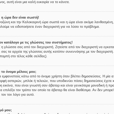
ος, αυτή είναι μια καλή ευκαιρία να το κάνετε.
 η ώρα δεν είναι σωστή!
ρονοζώνη και την Καλοκαιρινή ώρα σωστά και η ώρα είναι ακόμα λανθασμένη, 
λούμε να ειδοποιήσετε έναν διαχειριστή για να λύσει το πρόβλημα.
ν κατάλογο με τις γλώσσες του συστήματος!
ί η γλώσσα σας από τον διαχειριστή. Ζητείστε από τον διαχειριστή να εγκατ
ι σας τα αρχεία της γλώσσας αυτής κατόπιν συνεννόησης με τον διαχειριστή
πομπή στο τέλος κάθε σελίδας).
 το όνομα μέλους μου;
εμφανιστούς κάτω από το όνομα χρήστη όταν βλέπει δημοσιεύσεις. Η μία απ
μορφή αστεριών, μπλόκ ή τελειών, που υποδικνύει πόσες δημοσιεύσεις έχετε 
 εικόνα, που είναι γνωστή σαν άβαταρ και είναι γενικότερα μοναδική ή προ
να επιλέξει τον τρόπο τον οποίο τα άβαταρ θα είναι διαθέσιμα. Αν δεν μπορε
 τον τον λόγο για αυτό.
μό μου;