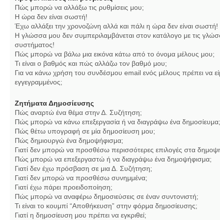
Πώς μπορώ να αλλάξω τις ρυθμίσεις μου;
Η ώρα δεν είναι σωστή!
Έχω αλλάξει την χρονοζώνη αλλά και πάλι η ώρα δεν είναι σωστή!
Η γλώσσα μου δεν συμπεριλαμβάνεται στον κατάλογο με τις γλώσ
συστήματος!
Πώς μπορώ να βάλω μια εικόνα κάτω από το όνομα μέλους μου;
Τι είναι ο βαθμός και πώς αλλάζω τον βαθμό μου;
Για να κάνω χρήση του συνδέσμου email ενός μέλους πρέπει να εί
εγγεγραμμένος;
Ζητήματα Δημοσίευσης
Πώς αναρτώ ένα θέμα στην Δ. Συζήτηση;
Πώς μπορώ να κάνω επεξεργασία ή να διαγράψω ένα δημοσίευμα
Πώς θέτω υπογραφή σε μία δημοσίευση μου;
Πώς δημιουργώ ένα δημοψήφισμα;
Γιατί δεν μπορώ να προσθέσω περισσότερες επιλογές στα δημοψ
Πώς μπορώ να επεξεργαστώ ή να διαγράψω ένα δημοψήφισμα;
Γιατί δεν έχω πρόσβαση σε μια Δ. Συζήτηση;
Γιατί δεν μπορώ να προσθέσω συνημμένα;
Γιατί έχω πάρει προειδοποίηση;
Πώς μπορώ να αναφέρω δημοσιεύσεις σε έναν συντονιστή;
Τι είναι το κουμπί “Αποθήκευση” στην φόρμα δημοσίευσης;
Γιατί η δημοσίευση μου πρέπει να εγκριθεί;