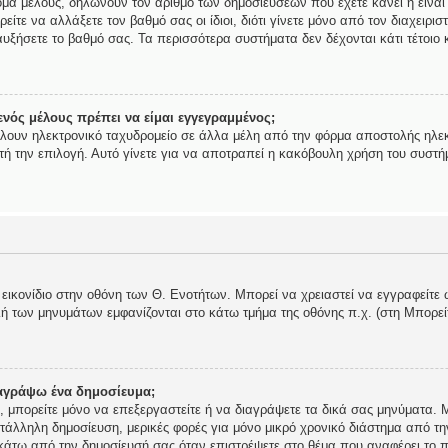
ομα μέλους, δηλώνουν τον αριθμό των δημοσιεύσεων που έχετε κάνει ή είναι
ορείτε να αλλάξετε τον βαθμό σας οι ίδιοι, διότι γίνετε μόνο από τον διαχει
υξήσετε το βαθμό σας. Τα περισσότερα συστήματα δεν δέχονται κάτι τέτοιο κ
νός μέλους πρέπει να είμαι εγγεγραμμένος;
ίλουν ηλεκτρονικό ταχυδρομείο σε άλλα μέλη από την φόρμα αποστολής ηλεκ
αυτή την επιλογή. Αυτό γίνετε για να αποτραπεί η κακόβουλη χρήση του συστ
 εικονίδιο στην οθόνη των Θ. Ενοτήτων. Μπορεί να χρειαστεί να εγγραφείτε 
ολή των μηνυμάτων εμφανίζονται στο κάτω τμήμα της οθόνης π.χ. (στη Μπορε
αγράψω ένα δημοσίευμα;
ής, μπορείτε μόνο να επεξεργαστείτε ή να διαγράψετε τα δικά σας μηνύματα.
τάλληλη δημοσίευση, μερικές φορές για μόνο μικρό χρονικό διάστημα από τη
 κάτω από την δημοσίευσή σας όταν επιστρέψετε στο θέμα που αναφέρει το π