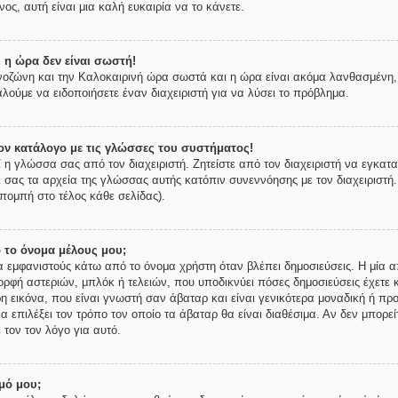
ος, αυτή είναι μια καλή ευκαιρία να το κάνετε.
 η ώρα δεν είναι σωστή!
ρονοζώνη και την Καλοκαιρινή ώρα σωστά και η ώρα είναι ακόμα λανθασμένη, 
λούμε να ειδοποιήσετε έναν διαχειριστή για να λύσει το πρόβλημα.
ν κατάλογο με τις γλώσσες του συστήματος!
ί η γλώσσα σας από τον διαχειριστή. Ζητείστε από τον διαχειριστή να εγκατ
ι σας τα αρχεία της γλώσσας αυτής κατόπιν συνεννόησης με τον διαχειριστή
πομπή στο τέλος κάθε σελίδας).
 το όνομα μέλους μου;
εμφανιστούς κάτω από το όνομα χρήστη όταν βλέπει δημοσιεύσεις. Η μία απ
μορφή αστεριών, μπλόκ ή τελειών, που υποδικνύει πόσες δημοσιεύσεις έχετε 
 εικόνα, που είναι γνωστή σαν άβαταρ και είναι γενικότερα μοναδική ή προ
να επιλέξει τον τρόπο τον οποίο τα άβαταρ θα είναι διαθέσιμα. Αν δεν μπορε
 τον τον λόγο για αυτό.
μό μου;