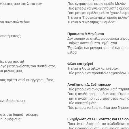
νόματός μου στη λίστα των
Πως εγγράφομαι σε μία ομάδα Μελών;
Πως μπορώ να γίνω Συντονιστής ομάδα
Γιατί μερικές ομάδες μελών έχουν διαφ
!
Τι είναι η “Προεπιλεγμένη ομάδα μελών”
 να συνδεθώ πλέον!
Τι είναι ο σύνδεσμος "Η ομάδα”;
Προσωπικά Μηνύματα
υ συστήματος”;
Δεν μπορώ να στείλω προσωπικά μηνύμ
Παίρνω ανεπιθύμητα μηνύματα!
Έχω λάβει ένα μήνυμα spam ή ένα προσ
μέλος!
εν είναι σωστή!
Φίλοι και εχθροί
ογο με τις γλώσσες του συστήματος!
Τι είναι η λίστα φίλων και εχθρών;
μα μέλους μου;
Πώς μπορώ να προσθέσω / αφαιρέσω μέλ
ους πρέπει να είμαι εγγεγραμμένος;
Αναζήτηση Δ. Συζητήσεων
Πώς μπορώ να αναζητήσω μια ή περισσό
Γιατί η αναζήτηση μου δεν επιστρέφει α
Γιατί η αναζήτηση μου επιστρέφει κενή σ
ένα δημοσίευμα;
Πώς αναζητώ μέλη;
Πώς μπορώ να βρω τα δικά μου δημοσιε
λογές στα δημοψηφίσματα;
δημοψήφισμα;
Ενημέρωση σε Θ. Ενότητες και Σελιδο
Ποια είναι η διαφορά του σελιδοδείκτη
Πώς εγγράφομαι στην ενημέρωση κάποια