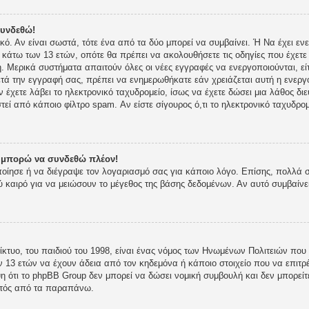
συνδεθώ!
ικό. Αν είναι σωστά, τότε ένα από τα δύο μπορεί να συμβαίνει. Ή Να έχει 
ι κάτω των 13 ετών, οπότε θα πρέπει να ακολουθήσετε τις οδηγίες που έχετε 
 Μερικά συστήματα απαιτούν όλες οι νέες εγγραφές να ενεργοποιούνται, είτ
τά την εγγραφή σας, πρέπει να ενημερωθήκατε εάν χρειάζεται αυτή η ενεργο
ν έχετε λάβει το ηλεκτρονικό ταχυδρομείο, ίσως να έχετε δώσει μια λάθος δι
στεί από κάποιο φίλτρο spam. Αν είστε σίγουρος ό,τι το ηλεκτρονικό ταχυδρ
ν μπορώ να συνδεθώ πλέον!
οποίησε ή να διέγραψε τον λογαριασμό σας για κάποιο λόγο. Επίσης, πολλά
 καιρό για να μειώσουν το μέγεθος της βάσης δεδομένων. Αν αυτό συμβαίνε
κτυο, του παιδιού του 1998, είναι ένας νόμος των Ηνωμένων Πολιτειών που 
 13 ετών να έχουν άδεια από τον κηδεμόνα ή κάποιο στοιχείο που να επι
 ότι το phpBB Group δεν μπορεί να δώσει νομική συμβουλή και δεν μπορείτε
κτός από τα παραπάνω.