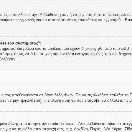
να έχει αποκλείσει την IP διεύθυνση σας ή να μην επιτρέπει το όνομα μέλο
ποιήσει τις εγγραφές για να αποτρέψει νέους επισκέπτες να εγγραφούν. Επικ
okies του συστήματος”;
στήματος” διαγράφει όλα τα cookies που έχουν δημιουργηθεί από το phpBB τα
τότητες όπως να δείτε τα ίχνη σας αν είναι ενεργοποιημένη από τον διαχει
βοηθήσει.
εις σας αποθηκεύονται σε βάση δεδομένων. Για να τις αλλάξετε επιλέξτε το
ες να μην εμφανίζεται). Η επιλογή αυτή θα σας επιτρέψει να αλλάξετε τις ρ
χρονοζώνης από αυτήν στην οποία βρίσκεστε. Αν συμβαίνει αυτό(και είστε εγ
ς για να ταιριάζει στην περιοχή σας, π.χ. Λονδίνο, Παρίσι, Νέα Υόρκη, Σίδν