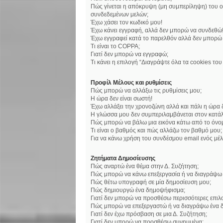
Πώς γίνεται η απόκρυψη (μη συμπερίληψη) του ο
συνδεδεμένων μελών;
Έχω χάσει τον κωδικό μου!
Έχω κάνει εγγραφή, αλλά δεν μπορώ να συνδεθώ
Έχω εγγραφεί κατά το παρελθόν αλλά δεν μπορώ
Τι είναι το COPPA;
Γιατί δεν μπορώ να εγγραφώ;
Τι κάνει η επιλογή “Διαγράψτε όλα τα cookies το
Προφίλ Μέλους και ρυθμίσεις
Πώς μπορώ να αλλάξω τις ρυθμίσεις μου;
Η ώρα δεν είναι σωστή!
Έχω αλλάξει την χρονοζώνη αλλά και πάλι η ώρα δ
Η γλώσσα μου δεν συμπεριλαμβάνεται στον κατάλ
Πώς μπορώ να βάλω μια εικόνα κάτω από το όνο
Τι είναι ο βαθμός και πώς αλλάζω τον βαθμό μου;
Για να κάνω χρήση του συνδέσμου email ενός μέλ
Ζητήματα Δημοσίευσης
Πώς αναρτώ ένα θέμα στην Δ. Συζήτηση;
Πώς μπορώ να κάνω επεξεργασία ή να διαγράψω 
Πώς θέτω υπογραφή σε μία δημοσίευση μου;
Πώς δημιουργώ ένα δημοψήφισμα;
Γιατί δεν μπορώ να προσθέσω περισσότερες επι
Πώς μπορώ να επεξεργαστώ ή να διαγράψω ένα 
Γιατί δεν έχω πρόσβαση σε μια Δ. Συζήτηση;
Γιατί δεν μπορώ να προσθέσω συνημμένα;