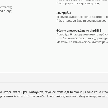
Πώς αφαιρώ την ενημέρωσή μου;
ντονιστή;
οσίευσης;
Συνημμένα
Τι συνημμένα επιτρέπονται σε αυτό το 
Πώς μπορώ να βρω τα συνημμένα μου;
Θέματα αναφορικά με το phpBB 3
Ποιος έχει δημιουργήσει αυτό το πρόγρ
Γιατί δεν είναι διαθέσιμο το Χ χαρακτηρι
Με ποιόν θα επικοινωνήσω σχετικά με 
 μπορεί να συμβεί. Καταρχήν, σιγουρευτείτε ό,τι το όνομα μέλους και ο κωδι
 έχετε αποκλειστεί από την σελίδα. Είναι επίσης πιθανό ο Διαχειριστής να αντ