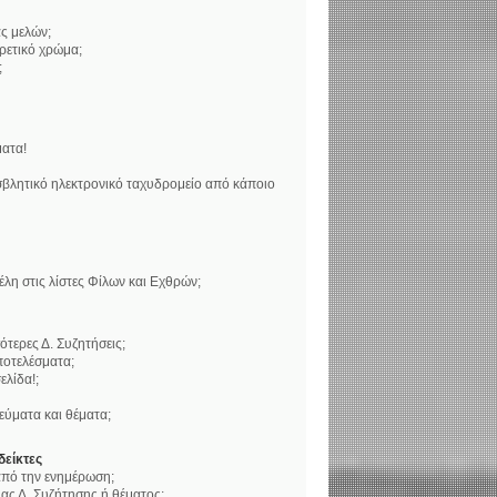
ς μελών;
ορετικό χρώμα;
;
ατα!
βλητικό ηλεκτρονικό ταχυδρομείο από κάποιο
η στις λίστες Φίλων και Εχθρών;
τερες Δ. Συζητήσεις;
ποτελέσματα;
ελίδα!;
ύματα και θέματα;
δείκτες
 από την ενημέρωση;
ς Δ. Συζήτησης ή θέματος;