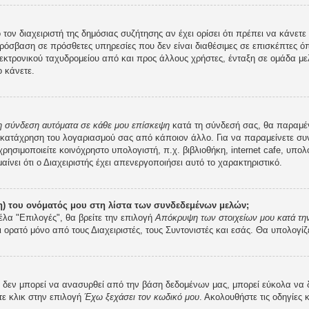
 τον διαχειριστή της δημόσιας συζήτησης αν έχει ορίσει ότι πρέπει να κάνε
ρόσβαση σε πρόσθετες υπηρεσίες που δεν είναι διαθέσιμες σε επισκέπτες ό
κτρονικού ταχυδρομείου από και προς άλλους χρήστες, ένταξη σε ομάδα μελ
 κάνετε.
 η σύνδεση αυτόματα σε κάθε μου επίσκεψη
κατά τη σύνδεσή σας, θα παραμέ
 κατάχρηση του λογαριασμού σας από κάποιον άλλο. Για να παραμείνετε συν
ρησιμοποιείτε κοινόχρηστο υπολογιστή, π.χ. βιβλιοθήκη, internet cafe, υπο
μαίνει ότι ο Διαχειριστής έχει απενεργοποιήσει αυτό το χαρακτηριστικό.
) του ονόματός μου στη λίστα των συνδεδεμένων μελών;
έλα "Επιλογές", θα βρείτε την επιλογή
Απόκρυψη των στοιχείων μου κατά την
ι ορατό μόνο από τους Διαχειριστές, τους Συντονιστές και εσάς. Θα υπολογίζ
εν μπορεί να ανασυρθεί από την βάση δεδομένων μας, μπορεί εύκολα να δοθε
τε κλικ στην επιλογή
Έχω ξεχάσει τον κωδικό μου
. Ακολουθήστε τις οδηγίες 