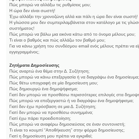
Πώς μπορώ να αλλάξω τις ρυθμίσεις μου;
Η ώρα δεν είναι σωστή!
Έχω αλλάξει την χρονοζώνη αλλά και πάλι η ώρα δεν είναι σωστή!
Η γλώσσα μου δεν συμπεριλαμβάνεται στον κατάλογο με τις γλώσ
συστήματος!
Πώς μπορώ να βάλω μια εικόνα κάτω από το όνομα μέλους μου;
Τι είναι ο βαθμός και πώς αλλάζω τον βαθμό μου;
Για να κάνω χρήση του συνδέσμου email ενός μέλους πρέπει να εί
εγγεγραμμένος;
Ζητήματα Δημοσίευσης
Πώς αναρτώ ένα θέμα στην Δ. Συζήτηση;
Πώς μπορώ να κάνω επεξεργασία ή να διαγράψω ένα δημοσίευμα
Πώς θέτω υπογραφή σε μία δημοσίευση μου;
Πώς δημιουργώ ένα δημοψήφισμα;
Γιατί δεν μπορώ να προσθέσω περισσότερες επιλογές στα δημοψ
Πώς μπορώ να επεξεργαστώ ή να διαγράψω ένα δημοψήφισμα;
Γιατί δεν έχω πρόσβαση σε μια Δ. Συζήτηση;
Γιατί δεν μπορώ να προσθέσω συνημμένα;
Γιατί έχω πάρει προειδοποίηση;
Πώς μπορώ να αναφέρω δημοσιεύσεις σε έναν συντονιστή;
Τι είναι το κουμπί “Αποθήκευση” στην φόρμα δημοσίευσης;
Γιατί η δημοσίευση μου πρέπει να εγκριθεί;