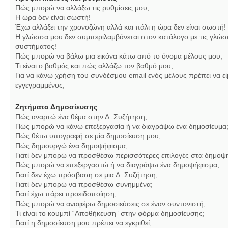
Πώς μπορώ να αλλάξω τις ρυθμίσεις μου;
Η ώρα δεν είναι σωστή!
Έχω αλλάξει την χρονοζώνη αλλά και πάλι η ώρα δεν είναι σωστή!
Η γλώσσα μου δεν συμπεριλαμβάνεται στον κατάλογο με τις γλώσ
συστήματος!
Πώς μπορώ να βάλω μια εικόνα κάτω από το όνομα μέλους μου;
Τι είναι ο βαθμός και πώς αλλάζω τον βαθμό μου;
Για να κάνω χρήση του συνδέσμου email ενός μέλους πρέπει να εί
εγγεγραμμένος;
Ζητήματα Δημοσίευσης
Πώς αναρτώ ένα θέμα στην Δ. Συζήτηση;
Πώς μπορώ να κάνω επεξεργασία ή να διαγράψω ένα δημοσίευμα
Πώς θέτω υπογραφή σε μία δημοσίευση μου;
Πώς δημιουργώ ένα δημοψήφισμα;
Γιατί δεν μπορώ να προσθέσω περισσότερες επιλογές στα δημοψ
Πώς μπορώ να επεξεργαστώ ή να διαγράψω ένα δημοψήφισμα;
Γιατί δεν έχω πρόσβαση σε μια Δ. Συζήτηση;
Γιατί δεν μπορώ να προσθέσω συνημμένα;
Γιατί έχω πάρει προειδοποίηση;
Πώς μπορώ να αναφέρω δημοσιεύσεις σε έναν συντονιστή;
Τι είναι το κουμπί “Αποθήκευση” στην φόρμα δημοσίευσης;
Γιατί η δημοσίευση μου πρέπει να εγκριθεί;