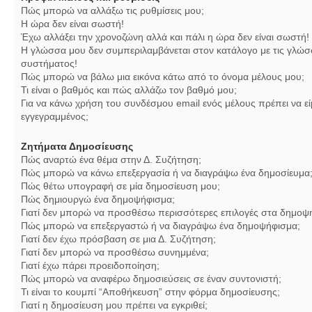
Πώς μπορώ να αλλάξω τις ρυθμίσεις μου;
Η ώρα δεν είναι σωστή!
Έχω αλλάξει την χρονοζώνη αλλά και πάλι η ώρα δεν είναι σωστή!
Η γλώσσα μου δεν συμπεριλαμβάνεται στον κατάλογο με τις γλώσ
συστήματος!
Πώς μπορώ να βάλω μια εικόνα κάτω από το όνομα μέλους μου;
Τι είναι ο βαθμός και πώς αλλάζω τον βαθμό μου;
Για να κάνω χρήση του συνδέσμου email ενός μέλους πρέπει να εί
εγγεγραμμένος;
Ζητήματα Δημοσίευσης
Πώς αναρτώ ένα θέμα στην Δ. Συζήτηση;
Πώς μπορώ να κάνω επεξεργασία ή να διαγράψω ένα δημοσίευμα
Πώς θέτω υπογραφή σε μία δημοσίευση μου;
Πώς δημιουργώ ένα δημοψήφισμα;
Γιατί δεν μπορώ να προσθέσω περισσότερες επιλογές στα δημοψ
Πώς μπορώ να επεξεργαστώ ή να διαγράψω ένα δημοψήφισμα;
Γιατί δεν έχω πρόσβαση σε μια Δ. Συζήτηση;
Γιατί δεν μπορώ να προσθέσω συνημμένα;
Γιατί έχω πάρει προειδοποίηση;
Πώς μπορώ να αναφέρω δημοσιεύσεις σε έναν συντονιστή;
Τι είναι το κουμπί “Αποθήκευση” στην φόρμα δημοσίευσης;
Γιατί η δημοσίευση μου πρέπει να εγκριθεί;