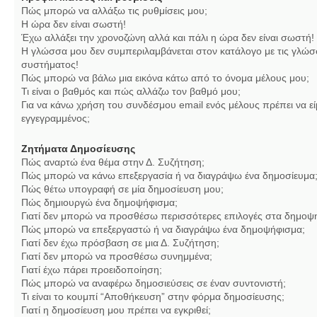
Πώς μπορώ να αλλάξω τις ρυθμίσεις μου;
Η ώρα δεν είναι σωστή!
Έχω αλλάξει την χρονοζώνη αλλά και πάλι η ώρα δεν είναι σωστή!
Η γλώσσα μου δεν συμπεριλαμβάνεται στον κατάλογο με τις γλώσ
συστήματος!
Πώς μπορώ να βάλω μια εικόνα κάτω από το όνομα μέλους μου;
Τι είναι ο βαθμός και πώς αλλάζω τον βαθμό μου;
Για να κάνω χρήση του συνδέσμου email ενός μέλους πρέπει να εί
εγγεγραμμένος;
Ζητήματα Δημοσίευσης
Πώς αναρτώ ένα θέμα στην Δ. Συζήτηση;
Πώς μπορώ να κάνω επεξεργασία ή να διαγράψω ένα δημοσίευμα
Πώς θέτω υπογραφή σε μία δημοσίευση μου;
Πώς δημιουργώ ένα δημοψήφισμα;
Γιατί δεν μπορώ να προσθέσω περισσότερες επιλογές στα δημοψ
Πώς μπορώ να επεξεργαστώ ή να διαγράψω ένα δημοψήφισμα;
Γιατί δεν έχω πρόσβαση σε μια Δ. Συζήτηση;
Γιατί δεν μπορώ να προσθέσω συνημμένα;
Γιατί έχω πάρει προειδοποίηση;
Πώς μπορώ να αναφέρω δημοσιεύσεις σε έναν συντονιστή;
Τι είναι το κουμπί “Αποθήκευση” στην φόρμα δημοσίευσης;
Γιατί η δημοσίευση μου πρέπει να εγκριθεί;