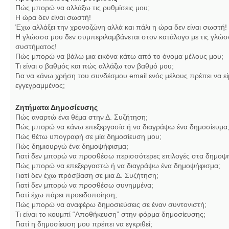
Πώς μπορώ να αλλάξω τις ρυθμίσεις μου;
Η ώρα δεν είναι σωστή!
Έχω αλλάξει την χρονοζώνη αλλά και πάλι η ώρα δεν είναι σωστή!
Η γλώσσα μου δεν συμπεριλαμβάνεται στον κατάλογο με τις γλώσ
συστήματος!
Πώς μπορώ να βάλω μια εικόνα κάτω από το όνομα μέλους μου;
Τι είναι ο βαθμός και πώς αλλάζω τον βαθμό μου;
Για να κάνω χρήση του συνδέσμου email ενός μέλους πρέπει να εί
εγγεγραμμένος;
Ζητήματα Δημοσίευσης
Πώς αναρτώ ένα θέμα στην Δ. Συζήτηση;
Πώς μπορώ να κάνω επεξεργασία ή να διαγράψω ένα δημοσίευμα
Πώς θέτω υπογραφή σε μία δημοσίευση μου;
Πώς δημιουργώ ένα δημοψήφισμα;
Γιατί δεν μπορώ να προσθέσω περισσότερες επιλογές στα δημοψ
Πώς μπορώ να επεξεργαστώ ή να διαγράψω ένα δημοψήφισμα;
Γιατί δεν έχω πρόσβαση σε μια Δ. Συζήτηση;
Γιατί δεν μπορώ να προσθέσω συνημμένα;
Γιατί έχω πάρει προειδοποίηση;
Πώς μπορώ να αναφέρω δημοσιεύσεις σε έναν συντονιστή;
Τι είναι το κουμπί “Αποθήκευση” στην φόρμα δημοσίευσης;
Γιατί η δημοσίευση μου πρέπει να εγκριθεί;