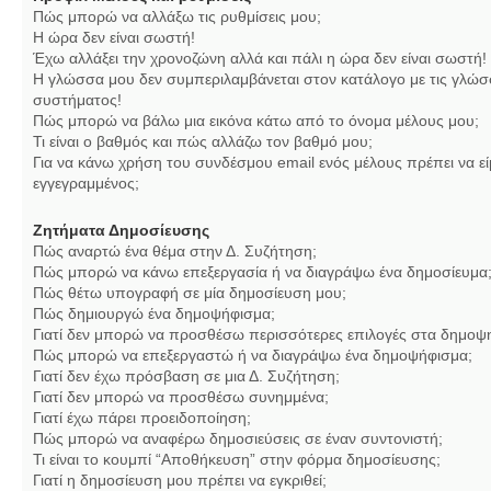
Πώς μπορώ να αλλάξω τις ρυθμίσεις μου;
Η ώρα δεν είναι σωστή!
Έχω αλλάξει την χρονοζώνη αλλά και πάλι η ώρα δεν είναι σωστή!
Η γλώσσα μου δεν συμπεριλαμβάνεται στον κατάλογο με τις γλώσ
συστήματος!
Πώς μπορώ να βάλω μια εικόνα κάτω από το όνομα μέλους μου;
Τι είναι ο βαθμός και πώς αλλάζω τον βαθμό μου;
Για να κάνω χρήση του συνδέσμου email ενός μέλους πρέπει να εί
εγγεγραμμένος;
Ζητήματα Δημοσίευσης
Πώς αναρτώ ένα θέμα στην Δ. Συζήτηση;
Πώς μπορώ να κάνω επεξεργασία ή να διαγράψω ένα δημοσίευμα
Πώς θέτω υπογραφή σε μία δημοσίευση μου;
Πώς δημιουργώ ένα δημοψήφισμα;
Γιατί δεν μπορώ να προσθέσω περισσότερες επιλογές στα δημοψ
Πώς μπορώ να επεξεργαστώ ή να διαγράψω ένα δημοψήφισμα;
Γιατί δεν έχω πρόσβαση σε μια Δ. Συζήτηση;
Γιατί δεν μπορώ να προσθέσω συνημμένα;
Γιατί έχω πάρει προειδοποίηση;
Πώς μπορώ να αναφέρω δημοσιεύσεις σε έναν συντονιστή;
Τι είναι το κουμπί “Αποθήκευση” στην φόρμα δημοσίευσης;
Γιατί η δημοσίευση μου πρέπει να εγκριθεί;