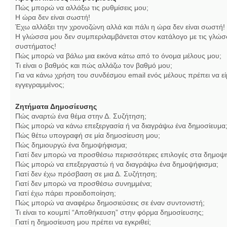
Πώς μπορώ να αλλάξω τις ρυθμίσεις μου;
Η ώρα δεν είναι σωστή!
Έχω αλλάξει την χρονοζώνη αλλά και πάλι η ώρα δεν είναι σωστή!
Η γλώσσα μου δεν συμπεριλαμβάνεται στον κατάλογο με τις γλώσ
συστήματος!
Πώς μπορώ να βάλω μια εικόνα κάτω από το όνομα μέλους μου;
Τι είναι ο βαθμός και πώς αλλάζω τον βαθμό μου;
Για να κάνω χρήση του συνδέσμου email ενός μέλους πρέπει να εί
εγγεγραμμένος;
Ζητήματα Δημοσίευσης
Πώς αναρτώ ένα θέμα στην Δ. Συζήτηση;
Πώς μπορώ να κάνω επεξεργασία ή να διαγράψω ένα δημοσίευμα
Πώς θέτω υπογραφή σε μία δημοσίευση μου;
Πώς δημιουργώ ένα δημοψήφισμα;
Γιατί δεν μπορώ να προσθέσω περισσότερες επιλογές στα δημοψ
Πώς μπορώ να επεξεργαστώ ή να διαγράψω ένα δημοψήφισμα;
Γιατί δεν έχω πρόσβαση σε μια Δ. Συζήτηση;
Γιατί δεν μπορώ να προσθέσω συνημμένα;
Γιατί έχω πάρει προειδοποίηση;
Πώς μπορώ να αναφέρω δημοσιεύσεις σε έναν συντονιστή;
Τι είναι το κουμπί “Αποθήκευση” στην φόρμα δημοσίευσης;
Γιατί η δημοσίευση μου πρέπει να εγκριθεί;