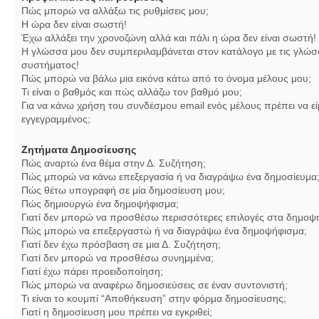
Πώς μπορώ να αλλάξω τις ρυθμίσεις μου;
Η ώρα δεν είναι σωστή!
Έχω αλλάξει την χρονοζώνη αλλά και πάλι η ώρα δεν είναι σωστή!
Η γλώσσα μου δεν συμπεριλαμβάνεται στον κατάλογο με τις γλώσ
συστήματος!
Πώς μπορώ να βάλω μια εικόνα κάτω από το όνομα μέλους μου;
Τι είναι ο βαθμός και πώς αλλάζω τον βαθμό μου;
Για να κάνω χρήση του συνδέσμου email ενός μέλους πρέπει να εί
εγγεγραμμένος;
Ζητήματα Δημοσίευσης
Πώς αναρτώ ένα θέμα στην Δ. Συζήτηση;
Πώς μπορώ να κάνω επεξεργασία ή να διαγράψω ένα δημοσίευμα
Πώς θέτω υπογραφή σε μία δημοσίευση μου;
Πώς δημιουργώ ένα δημοψήφισμα;
Γιατί δεν μπορώ να προσθέσω περισσότερες επιλογές στα δημοψ
Πώς μπορώ να επεξεργαστώ ή να διαγράψω ένα δημοψήφισμα;
Γιατί δεν έχω πρόσβαση σε μια Δ. Συζήτηση;
Γιατί δεν μπορώ να προσθέσω συνημμένα;
Γιατί έχω πάρει προειδοποίηση;
Πώς μπορώ να αναφέρω δημοσιεύσεις σε έναν συντονιστή;
Τι είναι το κουμπί “Αποθήκευση” στην φόρμα δημοσίευσης;
Γιατί η δημοσίευση μου πρέπει να εγκριθεί;