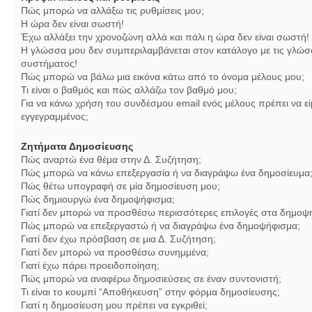
Πώς μπορώ να αλλάξω τις ρυθμίσεις μου;
Η ώρα δεν είναι σωστή!
Έχω αλλάξει την χρονοζώνη αλλά και πάλι η ώρα δεν είναι σωστή!
Η γλώσσα μου δεν συμπεριλαμβάνεται στον κατάλογο με τις γλώσ
συστήματος!
Πώς μπορώ να βάλω μια εικόνα κάτω από το όνομα μέλους μου;
Τι είναι ο βαθμός και πώς αλλάζω τον βαθμό μου;
Για να κάνω χρήση του συνδέσμου email ενός μέλους πρέπει να εί
εγγεγραμμένος;
Ζητήματα Δημοσίευσης
Πώς αναρτώ ένα θέμα στην Δ. Συζήτηση;
Πώς μπορώ να κάνω επεξεργασία ή να διαγράψω ένα δημοσίευμα
Πώς θέτω υπογραφή σε μία δημοσίευση μου;
Πώς δημιουργώ ένα δημοψήφισμα;
Γιατί δεν μπορώ να προσθέσω περισσότερες επιλογές στα δημοψ
Πώς μπορώ να επεξεργαστώ ή να διαγράψω ένα δημοψήφισμα;
Γιατί δεν έχω πρόσβαση σε μια Δ. Συζήτηση;
Γιατί δεν μπορώ να προσθέσω συνημμένα;
Γιατί έχω πάρει προειδοποίηση;
Πώς μπορώ να αναφέρω δημοσιεύσεις σε έναν συντονιστή;
Τι είναι το κουμπί “Αποθήκευση” στην φόρμα δημοσίευσης;
Γιατί η δημοσίευση μου πρέπει να εγκριθεί;