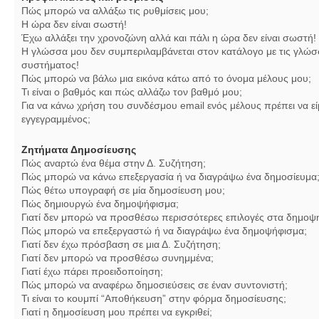
Πώς μπορώ να αλλάξω τις ρυθμίσεις μου;
Η ώρα δεν είναι σωστή!
Έχω αλλάξει την χρονοζώνη αλλά και πάλι η ώρα δεν είναι σωστή!
Η γλώσσα μου δεν συμπεριλαμβάνεται στον κατάλογο με τις γλώσ
συστήματος!
Πώς μπορώ να βάλω μια εικόνα κάτω από το όνομα μέλους μου;
Τι είναι ο βαθμός και πώς αλλάζω τον βαθμό μου;
Για να κάνω χρήση του συνδέσμου email ενός μέλους πρέπει να εί
εγγεγραμμένος;
Ζητήματα Δημοσίευσης
Πώς αναρτώ ένα θέμα στην Δ. Συζήτηση;
Πώς μπορώ να κάνω επεξεργασία ή να διαγράψω ένα δημοσίευμα
Πώς θέτω υπογραφή σε μία δημοσίευση μου;
Πώς δημιουργώ ένα δημοψήφισμα;
Γιατί δεν μπορώ να προσθέσω περισσότερες επιλογές στα δημοψ
Πώς μπορώ να επεξεργαστώ ή να διαγράψω ένα δημοψήφισμα;
Γιατί δεν έχω πρόσβαση σε μια Δ. Συζήτηση;
Γιατί δεν μπορώ να προσθέσω συνημμένα;
Γιατί έχω πάρει προειδοποίηση;
Πώς μπορώ να αναφέρω δημοσιεύσεις σε έναν συντονιστή;
Τι είναι το κουμπί “Αποθήκευση” στην φόρμα δημοσίευσης;
Γιατί η δημοσίευση μου πρέπει να εγκριθεί;