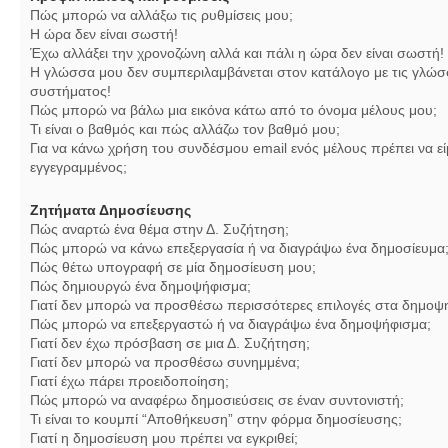
Πώς μπορώ να αλλάξω τις ρυθμίσεις μου;
Η ώρα δεν είναι σωστή!
Έχω αλλάξει την χρονοζώνη αλλά και πάλι η ώρα δεν είναι σωστή!
Η γλώσσα μου δεν συμπεριλαμβάνεται στον κατάλογο με τις γλώσ
συστήματος!
Πώς μπορώ να βάλω μια εικόνα κάτω από το όνομα μέλους μου;
Τι είναι ο βαθμός και πώς αλλάζω τον βαθμό μου;
Για να κάνω χρήση του συνδέσμου email ενός μέλους πρέπει να εί
εγγεγραμμένος;
Ζητήματα Δημοσίευσης
Πώς αναρτώ ένα θέμα στην Δ. Συζήτηση;
Πώς μπορώ να κάνω επεξεργασία ή να διαγράψω ένα δημοσίευμα
Πώς θέτω υπογραφή σε μία δημοσίευση μου;
Πώς δημιουργώ ένα δημοψήφισμα;
Γιατί δεν μπορώ να προσθέσω περισσότερες επιλογές στα δημοψ
Πώς μπορώ να επεξεργαστώ ή να διαγράψω ένα δημοψήφισμα;
Γιατί δεν έχω πρόσβαση σε μια Δ. Συζήτηση;
Γιατί δεν μπορώ να προσθέσω συνημμένα;
Γιατί έχω πάρει προειδοποίηση;
Πώς μπορώ να αναφέρω δημοσιεύσεις σε έναν συντονιστή;
Τι είναι το κουμπί “Αποθήκευση” στην φόρμα δημοσίευσης;
Γιατί η δημοσίευση μου πρέπει να εγκριθεί;