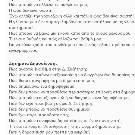
Πώς μπορώ να αλλάξω τις ρυθμίσεις μου;
Η ώρα δεν είναι σωστή!
Έχω αλλάξει την χρονοζώνη αλλά και πάλι η ώρα δεν είναι σωστή!
Η γλώσσα μου δεν συμπεριλαμβάνεται στον κατάλογο με τις γλώσ
συστήματος!
Πώς μπορώ να βάλω μια εικόνα κάτω από το όνομα μέλους μου;
Τι είναι ο βαθμός και πώς αλλάζω τον βαθμό μου;
Για να κάνω χρήση του συνδέσμου email ενός μέλους πρέπει να εί
εγγεγραμμένος;
Ζητήματα Δημοσίευσης
Πώς αναρτώ ένα θέμα στην Δ. Συζήτηση;
Πώς μπορώ να κάνω επεξεργασία ή να διαγράψω ένα δημοσίευμα
Πώς θέτω υπογραφή σε μία δημοσίευση μου;
Πώς δημιουργώ ένα δημοψήφισμα;
Γιατί δεν μπορώ να προσθέσω περισσότερες επιλογές στα δημοψ
Πώς μπορώ να επεξεργαστώ ή να διαγράψω ένα δημοψήφισμα;
Γιατί δεν έχω πρόσβαση σε μια Δ. Συζήτηση;
Γιατί δεν μπορώ να προσθέσω συνημμένα;
Γιατί έχω πάρει προειδοποίηση;
Πώς μπορώ να αναφέρω δημοσιεύσεις σε έναν συντονιστή;
Τι είναι το κουμπί “Αποθήκευση” στην φόρμα δημοσίευσης;
Γιατί η δημοσίευση μου πρέπει να εγκριθεί;