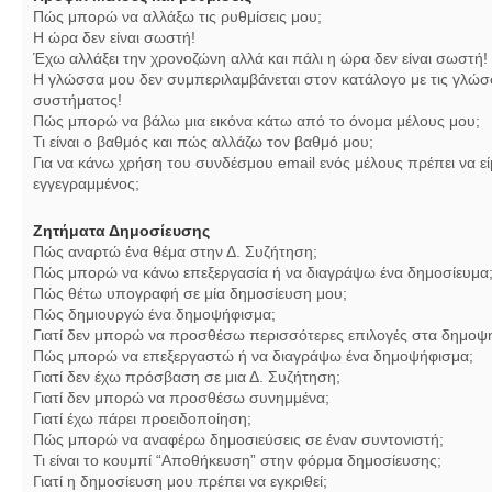
Πώς μπορώ να αλλάξω τις ρυθμίσεις μου;
Η ώρα δεν είναι σωστή!
Έχω αλλάξει την χρονοζώνη αλλά και πάλι η ώρα δεν είναι σωστή!
Η γλώσσα μου δεν συμπεριλαμβάνεται στον κατάλογο με τις γλώσ
συστήματος!
Πώς μπορώ να βάλω μια εικόνα κάτω από το όνομα μέλους μου;
Τι είναι ο βαθμός και πώς αλλάζω τον βαθμό μου;
Για να κάνω χρήση του συνδέσμου email ενός μέλους πρέπει να εί
εγγεγραμμένος;
Ζητήματα Δημοσίευσης
Πώς αναρτώ ένα θέμα στην Δ. Συζήτηση;
Πώς μπορώ να κάνω επεξεργασία ή να διαγράψω ένα δημοσίευμα
Πώς θέτω υπογραφή σε μία δημοσίευση μου;
Πώς δημιουργώ ένα δημοψήφισμα;
Γιατί δεν μπορώ να προσθέσω περισσότερες επιλογές στα δημοψ
Πώς μπορώ να επεξεργαστώ ή να διαγράψω ένα δημοψήφισμα;
Γιατί δεν έχω πρόσβαση σε μια Δ. Συζήτηση;
Γιατί δεν μπορώ να προσθέσω συνημμένα;
Γιατί έχω πάρει προειδοποίηση;
Πώς μπορώ να αναφέρω δημοσιεύσεις σε έναν συντονιστή;
Τι είναι το κουμπί “Αποθήκευση” στην φόρμα δημοσίευσης;
Γιατί η δημοσίευση μου πρέπει να εγκριθεί;