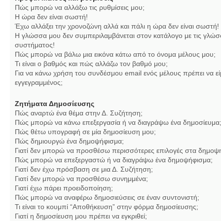
Πώς μπορώ να αλλάξω τις ρυθμίσεις μου;
Η ώρα δεν είναι σωστή!
Έχω αλλάξει την χρονοζώνη αλλά και πάλι η ώρα δεν είναι σωστή!
Η γλώσσα μου δεν συμπεριλαμβάνεται στον κατάλογο με τις γλώσ
συστήματος!
Πώς μπορώ να βάλω μια εικόνα κάτω από το όνομα μέλους μου;
Τι είναι ο βαθμός και πώς αλλάζω τον βαθμό μου;
Για να κάνω χρήση του συνδέσμου email ενός μέλους πρέπει να εί
εγγεγραμμένος;
Ζητήματα Δημοσίευσης
Πώς αναρτώ ένα θέμα στην Δ. Συζήτηση;
Πώς μπορώ να κάνω επεξεργασία ή να διαγράψω ένα δημοσίευμα
Πώς θέτω υπογραφή σε μία δημοσίευση μου;
Πώς δημιουργώ ένα δημοψήφισμα;
Γιατί δεν μπορώ να προσθέσω περισσότερες επιλογές στα δημοψ
Πώς μπορώ να επεξεργαστώ ή να διαγράψω ένα δημοψήφισμα;
Γιατί δεν έχω πρόσβαση σε μια Δ. Συζήτηση;
Γιατί δεν μπορώ να προσθέσω συνημμένα;
Γιατί έχω πάρει προειδοποίηση;
Πώς μπορώ να αναφέρω δημοσιεύσεις σε έναν συντονιστή;
Τι είναι το κουμπί “Αποθήκευση” στην φόρμα δημοσίευσης;
Γιατί η δημοσίευση μου πρέπει να εγκριθεί;